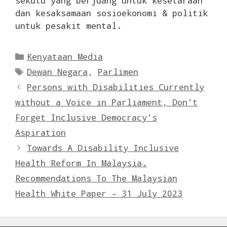
sekutu yang berjuang untuk kesetaraan
dan kesaksamaan sosioekonomi & politik
untuk pesakit mental.
Categories
Kenyataan Media
Tags
Dewan Negara
,
Parlimen
Persons with Disabilities Currently
without a Voice in Parliament, Don’t
Forget Inclusive Democracy’s
Aspiration
Towards A Disability Inclusive
Health Reform In Malaysia.
Recommendations To The Malaysian
Health White Paper – 31 July 2023